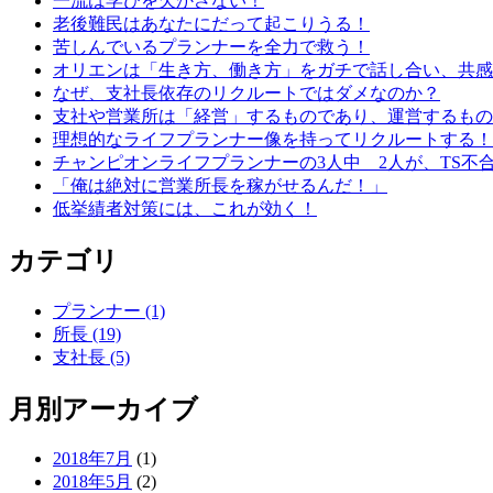
一流は学びを欠かさない！
老後難民はあなたにだって起こりうる！
苦しんでいるプランナーを全力で救う！
オリエンは「生き方、働き方」をガチで話し合い、共感
なぜ、支社長依存のリクルートではダメなのか？
支社や営業所は「経営」するものであり、運営するもの
理想的なライフプランナー像を持ってリクルートする！
チャンピオンライフプランナーの3人中 2人が、TS不
「俺は絶対に営業所長を稼がせるんだ！」
低挙績者対策には、これが効く！
カテゴリ
プランナー
(1)
所長
(19)
支社長
(5)
月別アーカイブ
2018年7月
(1)
2018年5月
(2)