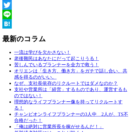
Facebook
Twitter
Line
Hatena
最新のコラム
一流は学びを欠かさない！
老後難民はあなたにだって起こりうる！
苦しんでいるプランナーを全力で救う！
オリエンは「生き方、働き方」をガチで話し合い、共
感を得るのがいい。
なぜ、支社長依存のリクルートではダメなのか？
支社や営業所は「経営」するものであり、運営するも
のではない！
理想的なライフプランナー像を持ってリクルートす
る！
チャンピオンライフプランナーの3人中 2人が、TS不
合格だった！
「俺は絶対に営業所長を稼がせるんだ！」