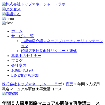
ホーム
サービス一覧
「認知症介護マネーアプローチ」オリエンテーシ
ョン
代理店支社長向けリクルート研修
募集中のセミナー
ブログ
会社案内
お問い合わせ
LINE友だち追加
株式会社トップマネージャー・ラボ
>
商品
>
年間５人採用
戦略マニュアル研修★再受講コース
年間５人採用戦略マニュアル研修★再受講コース